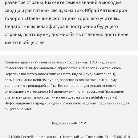
развитие страны. Вы сеете семена знаний в молодые
сердца и растите мыслящую нацию. Ибрай Алтынсарин
говорил: «Превыше всего я ценю хорошего учителя».
Педагог – ключевая фигура в построении будущего
страны, поэтому ему должно быть отведено достойное
место в обществе.
Сетевое издание «Учительская плюс» Собственник: ТОО «Редакция
общественной информационно-образовательной газеты «Учительская».
Перепечатка материалов (включая фото, видео и аудиоматериалы),
размещенных на uchitelskaya.kz, разрешена только по письменному
соглашению с редакцией сайта. Без соглашения допускается только
цитирование материалов (1-2 предложения) с гиперссылкой (названием
статьи в виде активной ссылки на ее адрес на сайте uchitelskaya.kz).
Информационная продукция данного сетевого издания предназначена для
лиц старше 6 лет.
Разработка —
INICOM
110000, Республика Казахстан, г. Костанай, ул. Тәуелсіздік, 83, каб. 802, 810