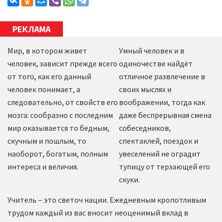
РЕКЛАМА
Мир, в котором живет
Умный человек и в
человек, зависит прежде всего
одиночестве найдёт
от того, как его данный
отличное развлечение в
человек понимает, а
своих мыслях и
следовательно, от свойств его
воображении, тогда как
мозга: сообразно с последним
даже беспрерывная смена
мир оказывается то бедным,
собеседников,
скучным и пошлым, то
спектаклей, поездок и
наоборот, богатым, полным
увеселений не оградит
интереса и величия.
тупицу от терзающей его
скуки.
Учитель – это светоч нации. Ежедневным кропотливым
трудом каждый из вас вносит неоценимый вклад в