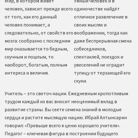
Мир, в котором живет
Умный человек и в
человек, зависит прежде всего
одиночестве найдёт
от того, как его данный
отличное развлечение в
человек понимает, а
своих мыслях и
следовательно, от свойств его
воображении, тогда как
мозга: сообразно с последним
даже беспрерывная смена
мир оказывается то бедным,
собеседников,
скучным и пошлым, то
спектаклей, поездок и
наоборот, богатым, полным
увеселений не оградит
интереса и величия.
тупицу от терзающей его
скуки.
Учитель – это светоч нации. Ежедневным кропотливым
трудом каждый из вас вносит неоценимый вклад в
развитие страны. Вы сеете семена знаний в молодые
сердца и растите мыслящую нацию. Ибрай Алтынсарин
говорил: «Превыше всего я ценю хорошего учителя».
Педагог – ключевая фигура в построении будущего