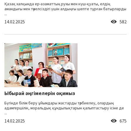
Қазақ халқында ер-азаматтың рухы мен күш-қуаты, елдің
амандығы мен тәуелсіздігі үшін алдыңғы шепте тұрған батырларды
...
14.02.2025
582
Ыбырай әңгімелерін оқимыз
Бүгінде білім беру ұйымдары жастарды тәрбиелеу, олардың
адамгершілік, моральдық құндылықтарын қалыптастыру ісіне де
...
14.02.2025
675