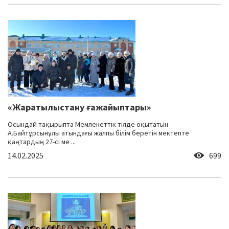
«Жаратылыстану ғажайыптары»
Осындай тақырыпта Мемлекеттік тілде оқытатын
А.Байтұрсынұлы атындағы жалпы білім беретін мектепте
қаңтардың 27-сі ме ...
14.02.2025
699