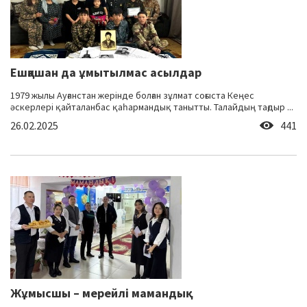
Ешқашан да ұмытылмас асылдар
1979 жылы Ауғанстан жерінде болған зұлмат соғыста Кеңес
әскерлері қайталанбас қаһармандық танытты. Талайдың тағдыр ...
26.02.2025
441
Жұмысшы – мерейлі мамандық