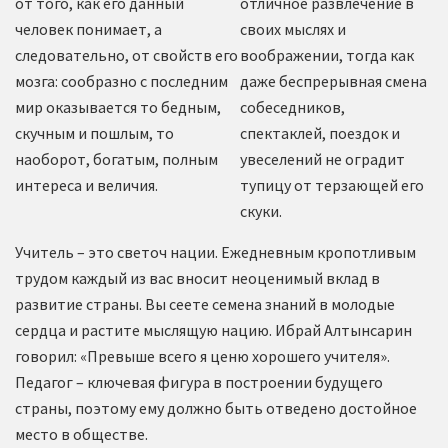
от того, как его данный
отличное развлечение в
человек понимает, а
своих мыслях и
следовательно, от свойств его
воображении, тогда как
мозга: сообразно с последним
даже беспрерывная смена
мир оказывается то бедным,
собеседников,
скучным и пошлым, то
спектаклей, поездок и
наоборот, богатым, полным
увеселений не оградит
интереса и величия.
тупицу от терзающей его
скуки.
Учитель – это светоч нации. Ежедневным кропотливым
трудом каждый из вас вносит неоценимый вклад в
развитие страны. Вы сеете семена знаний в молодые
сердца и растите мыслящую нацию. Ибрай Алтынсарин
говорил: «Превыше всего я ценю хорошего учителя».
Педагог – ключевая фигура в построении будущего
страны, поэтому ему должно быть отведено достойное
место в обществе.