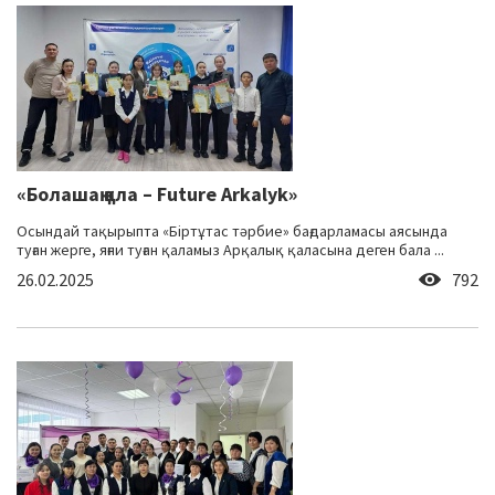
«Болашақ қала – Future Arkalyk»
Осындай тақырыпта «Біртұтас тәрбие» бағдарламасы аясында
туған жерге, яғни туған қаламыз Арқалық қаласына деген бала ...
26.02.2025
792