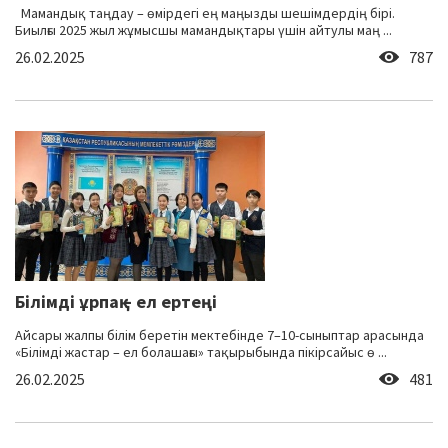
Мамандық таңдау – өмірдегі ең маңызды шешімдердің бірі.
Биылғы 2025 жыл жұмысшы мамандықтары үшін айтулы маң ...
26.02.2025
787
Білімді ұрпақ – ел ертеңі
Айсары жалпы білім беретін мектебінде 7–10-сыныптар арасында
«Білімді жастар – ел болашағы» тақырыбында пікірсайыс ө ...
26.02.2025
481