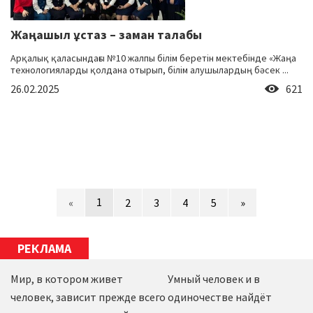
Жаңашыл ұстаз – заман талабы
Арқалық қаласындағы №10 жалпы білім беретін мектебінде «Жаңа
технологияларды қолдана отырып, білім алушылардың бәсек ...
26.02.2025
621
1
«
2
3
4
5
»
РЕКЛАМА
Мир, в котором живет
Умный человек и в
человек, зависит прежде всего
одиночестве найдёт