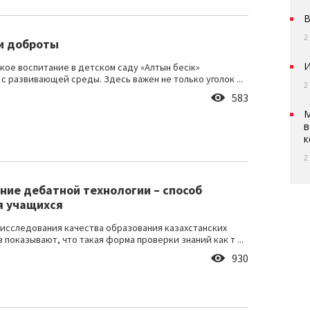
В
2
и доброты
И
кое воспитание в детском саду «Алтын бесiк»
с развивающей среды. Здесь важен не только уголок ...
2
583
М
в
к
2
ние дебатной технологии – способ
я учащихся
исследования качества образования казахстанских
 показывают, что такая форма проверки знаний как т ...
930