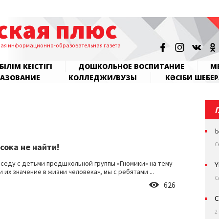
ская плюс
ная информационно-образовательная газета
БІЛІМ КЕҢІСТІГІ
ДОШКОЛЬНОЕ ВОСПИТАНИЕ
МЕ
РАЗОВАНИЕ
КОЛЛЕДЖИ/ВУЗЫ
КӘСІБИ ШЕБЕР
Ы
С
сока не найти!
седу с детьми предшкольной группы «Гномики» на тему
Ү
 их значение в жизни человека», мы с ребятами ...
С
626
С
2