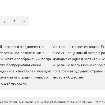
3
4
»
й человек и в одиночестве
Учитель – это светоч нации. 
ёт отличное развлечение в
вносит неоценимый вклад в ра
 мыслях и воображении, тогда
молодые сердца и растите мы
даже беспрерывная смена
«Превыше всего я ценю хорошег
едников, спектаклей, поездок
построении будущего страны,
селений не оградит тупицу от
место в обществе.
ющей его скуки.
ция общественной информационно-образовательной газеты «Учительская». Перепеч