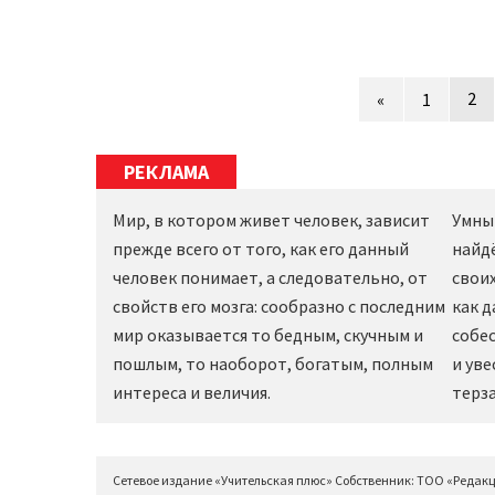
2
«
1
РЕКЛАМА
Мир, в котором живет человек, зависит
Умны
прежде всего от того, как его данный
найд
человек понимает, а следовательно, от
своих
свойств его мозга: сообразно с последним
как 
мир оказывается то бедным, скучным и
собес
пошлым, то наоборот, богатым, полным
и уве
интереса и величия.
терза
Сетевое издание «Учительская плюс» Собственник: ТОО «Редак