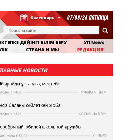
07/08/26 ПЯТНИЦА
Календарь
КТЕПКЕ ДЕЙІНГІ БІЛІМ БЕРУ
УП News
ЛІК
СТРАНА И МЫ
РЕДАКЦИЯ
ГЛАВНЫЕ НОВОСТИ
бырайдың ұстаздық мектебі
егодня в 14:30
МҰҒАЛІМ МІНБЕРІ
нсіз баланы сөйлеткен жоба
егодня в 14:26
ҚОСЫМША БІЛІМ
еребряный юбилей школьной дружбы
 дня назад в 15:13
УП NEWS