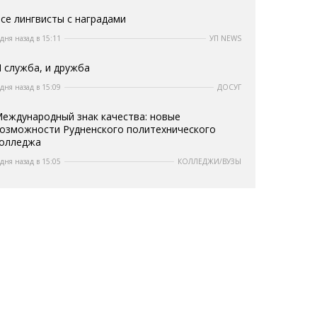
се лингвисты с наградами
 дня назад в 15:11
УП NEWS
 служба, и дружба
 дня назад в 15:09
ДОСУГ
еждународный знак качества: новые
озможности Рудненского политехнического
олледжа
 дня назад в 15:05
КОЛЛЕДЖИ/ВУЗЫ