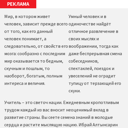
РЕКЛАМА
Мир, в котором живет
Умный человек и в
человек, зависит прежде всего
одиночестве найдёт
от того, как его данный
отличное развлечение в
человек понимает, а
своих мыслях и
следовательно, от свойств его
воображении, тогда как
мозга: сообразно с последним
даже беспрерывная смена
мир оказывается то бедным,
собеседников,
скучным и пошлым, то
спектаклей, поездок и
наоборот, богатым, полным
увеселений не оградит
интереса и величия.
тупицу от терзающей его
скуки.
Учитель – это светоч нации. Ежедневным кропотливым
трудом каждый из вас вносит неоценимый вклад в
развитие страны. Вы сеете семена знаний в молодые
сердца и растите мыслящую нацию. Ибрай Алтынсарин