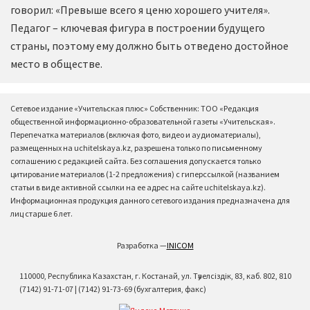
говорил: «Превыше всего я ценю хорошего учителя».
Педагог – ключевая фигура в построении будущего
страны, поэтому ему должно быть отведено достойное
место в обществе.
Сетевое издание «Учительская плюс» Собственник: ТОО «Редакция
общественной информационно-образовательной газеты «Учительская».
Перепечатка материалов (включая фото, видео и аудиоматериалы),
размещенных на uchitelskaya.kz, разрешена только по письменному
соглашению с редакцией сайта. Без соглашения допускается только
цитирование материалов (1-2 предложения) с гиперссылкой (названием
статьи в виде активной ссылки на ее адрес на сайте uchitelskaya.kz).
Информационная продукция данного сетевого издания предназначена для
лиц старше 6 лет.
Разработка —
INICOM
110000, Республика Казахстан, г. Костанай, ул. Тәуелсіздік, 83, каб. 802, 810
(7142) 91-71-07 | (7142) 91-73-69 (бухгалтерия, факс)