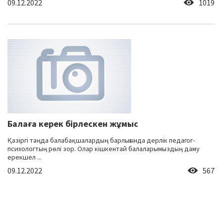
09.12.2022
1019
Балаға керек бірлескен жұмыс
Қазіргі таңда балабақшалардың барлығында дерлік педагог-
психологтың рөлі зор. Олар кішкентай балаларымыздың даму
ерекшел ...
09.12.2022
567