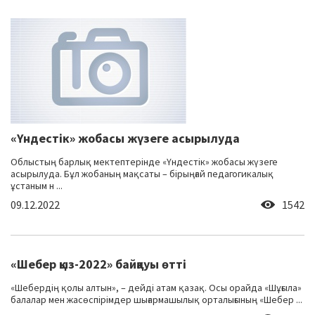
«Үндестік» жобасы жүзеге асырылуда
Облыстың барлық мектептерінде «Үндестік» жобасы жүзеге
асырылуда. Бұл жобаның мақсаты – бірыңғай педагогикалық
ұстаным н ...
09.12.2022
1542
«Шебер қыз-2022» байқауы өтті
«Шебердің қолы алтын», – дейді атам қазақ. Осы орайда «Шұғыла»
балалар мен жасөспірімдер шығармашылық орталығының «Шебер ...