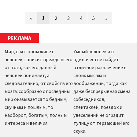
1
«
2
3
4
5
»
РЕКЛАМА
Мир, в котором живет
Умный человек и в
человек, зависит прежде всего
одиночестве найдёт
от того, как его данный
отличное развлечение в
человек понимает, а
своих мыслях и
следовательно, от свойств его
воображении, тогда как
мозга: сообразно с последним
даже беспрерывная смена
мир оказывается то бедным,
собеседников,
скучным и пошлым, то
спектаклей, поездок и
наоборот, богатым, полным
увеселений не оградит
интереса и величия.
тупицу от терзающей его
скуки.