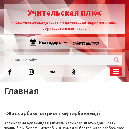
Учительская плюс
Областная еженедельная общественная информационно-
образовательная газета
Календарь
07/08/26 ПЯТНИЦА
Главная
«Жас сарбаз» патриоттыққа тәрбиелейді
Алтынсарин ауданындағы Ыбырай Алтынсарин атындағы Обаған
жалпы білім беретін мектебі 2019 жылдан бастап «Жас сарбаз» жас