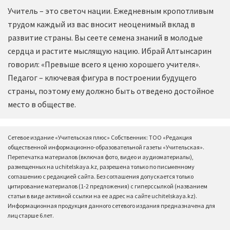
Учитель – это светоч нации. Ежедневным кропотливым
трудом каждый из вас вносит неоценимый вклад в
развитие страны. Вы сеете семена знаний в молодые
сердца и растите мыслящую нацию. Ибрай Алтынсарин
говорил: «Превыше всего я ценю хорошего учителя».
Педагог – ключевая фигура в построении будущего
страны, поэтому ему должно быть отведено достойное
место в обществе.
Сетевое издание «Учительская плюс» Собственник: ТОО «Редакция
общественной информационно-образовательной газеты «Учительская».
Перепечатка материалов (включая фото, видео и аудиоматериалы),
размещенных на uchitelskaya.kz, разрешена только по письменному
соглашению с редакцией сайта. Без соглашения допускается только
цитирование материалов (1-2 предложения) с гиперссылкой (названием
статьи в виде активной ссылки на ее адрес на сайте uchitelskaya.kz).
Информационная продукция данного сетевого издания предназначена для
лиц старше 6 лет.