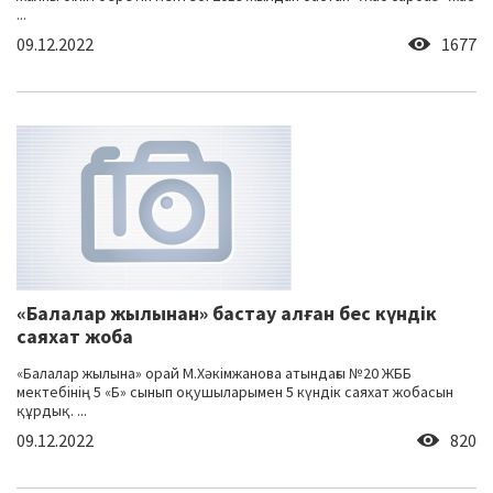
...
09.12.2022
1677
«Балалар жылынан» бастау алған бес күндік
саяхат жоба
«Балалар жылына» орай М.Хәкімжанова атындағы №20 ЖББ
мектебінің 5 «Б» сынып оқушыларымен 5 күндік саяхат жобасын
құрдық. ...
09.12.2022
820