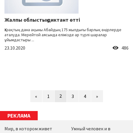
Жалпы облыстық диктант өтті
Қазақтың дана ақыны Абайдың 175 жылдығы барлық өңірлерде
аталуда. Мерейтой аясында елімізде әр түрлі шаралар
ұйымдастыры ...
23.10.2020
486
2
«
1
3
4
»
РЕКЛАМА
Мир, в котором живет
Умный человек и в