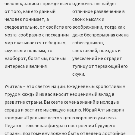
человек, зависит прежде всего
одиночестве найдёт
от того, как его данный
отличное развлечение в
человек понимает, а
своих мыслях и
следовательно, от свойств его
воображении, тогда как
мозга: сообразно с последним
даже беспрерывная смена
мир оказывается то бедным,
собеседников,
скучным и пошлым, то
спектаклей, поездок и
наоборот, богатым, полным
увеселений не оградит
интереса и величия.
тупицу от терзающей его
скуки.
Учитель – это светоч нации. Ежедневным кропотливым
трудом каждый из вас вносит неоценимый вклад в
развитие страны. Вы сеете семена знаний в молодые
сердца и растите мыслящую нацию. Ибрай Алтынсарин
говорил: «Превыше всего я ценю хорошего учителя».
Педагог – ключевая фигура в построении будущего
страны, поэтому ему должно быть отведено достойное