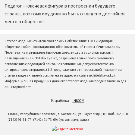
Педагог – ключевая фигура в построении будущего
страны, поэтому ему должно быть отведено достойное
место в обществе.
Сетевое издание «Учительская плюс» Собственник: ТОО «Редакция
общественной информационно-образовательной газеты «Учительская».
Перепечатка материалов (включая фото, видео и аудиоматериалы),
размещенных на uchitelskaya.kz, разрешена только по письменному
соглашению с редакцией сайта. Без соглашения допускается только
цитирование материалов (1-2 предложения) с гиперссылкой (названием
статьи в виде активной ссылки на ее адрес на сайте uchitelskaya.kz).
Информационная продукция данного сетевого издания предназначена для
лиц старше 6 лет.
Разработка —
INICOM
110000, Республика Казахстан, г. Костанай, ул. Тәуелсіздік, 83, каб. 802, 810
(7142) 91-71-07 | (7142) 91-73-69 (бухгалтерия, факс)