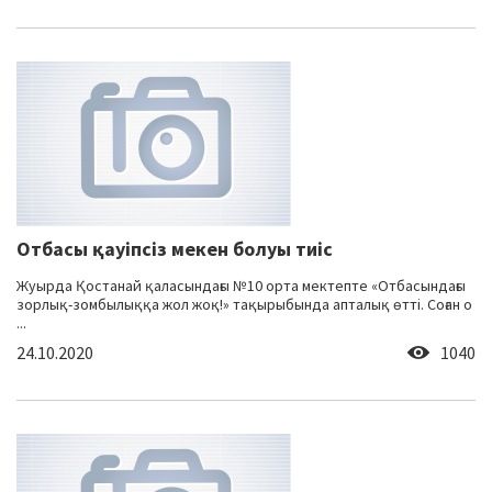
Отбасы қауіпсіз мекен болуы тиіс
Жуырда Қостанай қаласындағы №10 орта мектепте «Отбасындағы
зорлық-зомбылыққа жол жоқ!» тақырыбында апталық өтті. Соған о
...
24.10.2020
1040