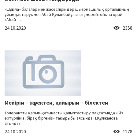
«Шұғыла» балалар мен жасөспірімдер шығармашылық орталығының
ұйымдастыруымен Абай Құнанбайұлының мерейтойына орай
«Абай – ...
24.10.2020
2358
Мейірім – жүректен, қайырым – білектен
Толерантты қарым-қатынасты қалыптастыру мақсатында «Біз
әртүрліміз, бірақ біргеміз» тақырыбы аясында Н.Құлжанова
атындағ ...
24.10.2020
1278