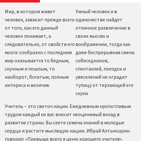
Мир, в котором живет
Умный человек и в
человек, зависит прежде всего
одиночестве найдёт
от того, как его данный
отличное развлечение в
человек понимает, а
своих мыслях и
следовательно, от свойств его
воображении, тогда как
мозга: сообразно с последним
даже беспрерывная смена
мир оказывается то бедным,
собеседников,
скучным и пошлым, то
спектаклей, поездок и
наоборот, богатым, полным
увеселений не оградит
интереса и величия.
тупицу от терзающей его
скуки.
Учитель – это светоч нации. Ежедневным кропотливым
трудом каждый из вас вносит неоценимый вклад в
развитие страны. Вы сеете семена знаний в молодые
сердца и растите мыслящую нацию. Ибрай Алтынсарин
говорил: «Превыше всего я ценю хорошего учителя».