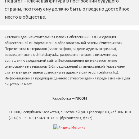
Педагог – ключевая фигура в построении будущего
страны, поэтому ему должно быть отведено достойное
место в обществе.
Сетевое издание «Учительская плюс» Собственник: ТОО «Редакция
общественной информационно-образовательной газеты «Учительская».
Перепечатка материалов (включая фото, видео и аудиоматериалы),
размещенных на uchitelskaya.kz, разрешена только по письменному
соглашению с редакцией сайта. Без соглашения допускается только
цитирование материалов (1-2 предложения) с гиперссылкой (названием
статьи в виде активной ссылки на ее адрес на сайте uchitelskaya.kz).
Информационная продукция данного сетевого издания предназначена для
лиц старше 6 лет.
Разработка —
INICOM
110000, Республика Казахстан, г. Костанай, ул. Тәуелсіздік, 83, каб. 802, 810
(7142) 91-71-07 | (7142) 91-73-69 (бухгалтерия, факс)