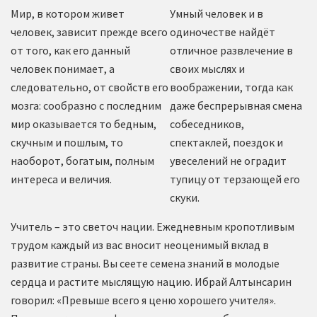
Мир, в котором живет
Умный человек и в
человек, зависит прежде всего
одиночестве найдёт
от того, как его данный
отличное развлечение в
человек понимает, а
своих мыслях и
следовательно, от свойств его
воображении, тогда как
мозга: сообразно с последним
даже беспрерывная смена
мир оказывается то бедным,
собеседников,
скучным и пошлым, то
спектаклей, поездок и
наоборот, богатым, полным
увеселений не оградит
интереса и величия.
тупицу от терзающей его
скуки.
Учитель – это светоч нации. Ежедневным кропотливым
трудом каждый из вас вносит неоценимый вклад в
развитие страны. Вы сеете семена знаний в молодые
сердца и растите мыслящую нацию. Ибрай Алтынсарин
говорил: «Превыше всего я ценю хорошего учителя».