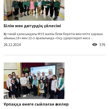
Білім мен дәстүрдің үйлесімі
Қостанай қаласындағы №15 жалпы білім беретін мектепте қараша
айының 18-і мен 22-сі аралығында «Оқу үдерісіндегі жаса ...
26.12.2024
576
Ұрпаққа өнеге сыйлаған әжелер