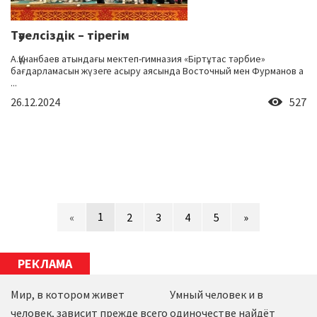
Тәуелсіздік – тірегім
А.Құнанбаев атындағы мектеп-гимназия «Біртұтас тәрбие»
бағдарламасын жүзеге асыру аясында Восточный мен Фурманов а
...
26.12.2024
527
1
«
2
3
4
5
»
РЕКЛАМА
Мир, в котором живет
Умный человек и в
человек, зависит прежде всего
одиночестве найдёт