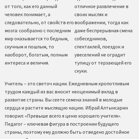
от того, как его данный
отличное развлечение в
человек понимает, а
своих мыслях и
следовательно, от свойств его
воображении, тогда как
мозга: сообразно с последним
даже беспрерывная смена
мир оказывается то бедным,
собеседников,
скучным и пошлым, то
спектаклей, поездок и
наоборот, богатым, полным
увеселений не оградит
интереса и величия.
тупицу от терзающей его
скуки.
Учитель – это светоч нации. Ежедневным кропотливым
трудом каждый из вас вносит неоценимый вклад в
развитие страны. Вы сеете семена знаний в молодые
сердца и растите мыслящую нацию. Ибрай Алтынсарин
говорил: «Превыше всего я ценю хорошего учителя».
Педагог – ключевая фигура в построении будущего
страны, поэтому ему должно быть отведено достойное