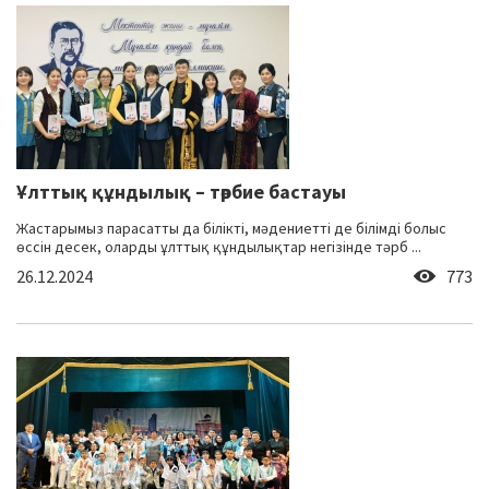
Ұлттық құндылық – тәрбие бастауы
Жастарымыз парасатты да білікті, мәдениетті де білімді болыс
өссін десек, оларды ұлттық құндылықтар негізінде тәрб ...
26.12.2024
773