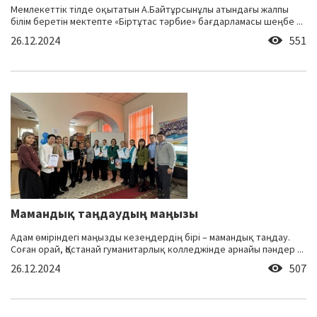
Мемлекеттік тілде оқытатын А.Байтұрсынұлы атындағы жалпы
білім беретін мектепте «Біртұтас тәрбие» бағдарламасы шеңбе ...
26.12.2024
551
Мамандық таңдаудың маңызы
Адам өміріндегі маңызды кезеңдердің бірі – мамандық таңдау.
Соған орай, Қостанай гуманитарлық колледжінде арнайы пәндер ...
26.12.2024
507