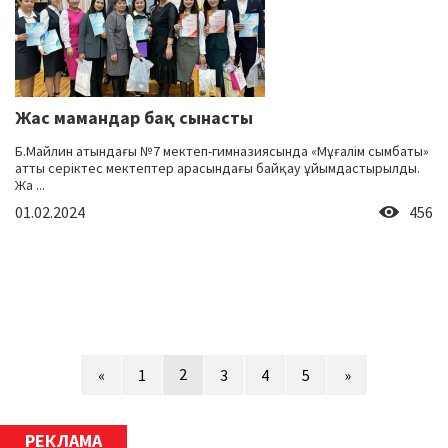
Жас мамандар бақ сынасты
Б.Майлин атындағы №7 мектеп-гимназиясында «Мұғалім сымбаты»
атты серіктес мектептер арасындағы байқау ұйымдастырылды.
Жа ...
01.02.2024
456
2
«
1
3
4
5
»
РЕКЛАМА