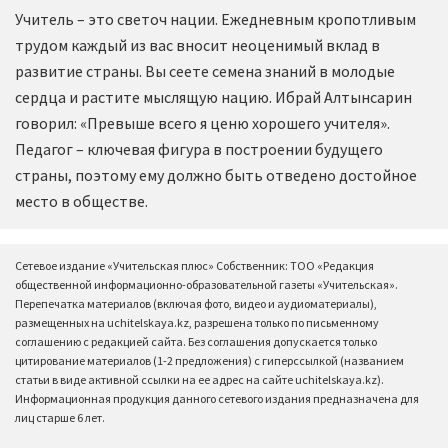
Учитель – это светоч нации. Ежедневным кропотливым
трудом каждый из вас вносит неоценимый вклад в
развитие страны. Вы сеете семена знаний в молодые
сердца и растите мыслящую нацию. Ибрай Алтынсарин
говорил: «Превыше всего я ценю хорошего учителя».
Педагог – ключевая фигура в построении будущего
страны, поэтому ему должно быть отведено достойное
место в обществе.
Сетевое издание «Учительская плюс» Собственник: ТОО «Редакция
общественной информационно-образовательной газеты «Учительская».
Перепечатка материалов (включая фото, видео и аудиоматериалы),
размещенных на uchitelskaya.kz, разрешена только по письменному
соглашению с редакцией сайта. Без соглашения допускается только
цитирование материалов (1-2 предложения) с гиперссылкой (названием
статьи в виде активной ссылки на ее адрес на сайте uchitelskaya.kz).
Информационная продукция данного сетевого издания предназначена для
лиц старше 6 лет.