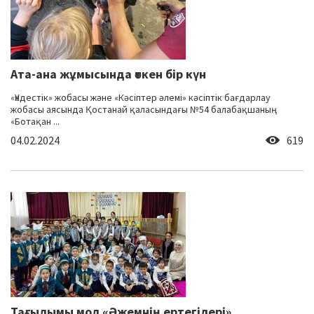
Ата-ана жұмысында өткен бір күн
«Үндестік» жобасы және «Кәсіптер әлемі» кәсіптік бағдарлау
жобасы аясында Қостанай қаласындағы №54 балабақшаның
«Ботақан ...
04.02.2024
619
Тағылымы мол «Әжемнің ертегілері»