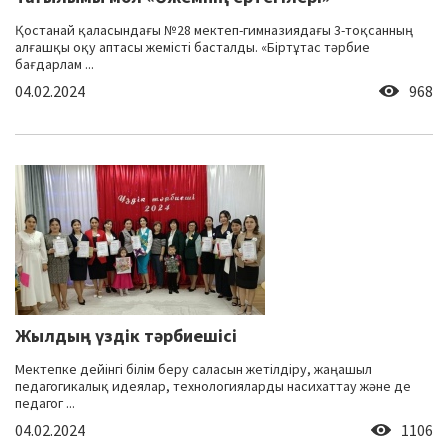
Қостанай қаласындағы №28 мектеп-гимназиядағы 3-тоқсанның
алғашқы оқу аптасы жемісті басталды. «Біртұтас тәрбие
бағдарлам ...
04.02.2024
968
Жылдың үздік тәрбиешісі
Мектепке дейінгі білім беру саласын жетілдіру, жаңашыл
педагогикалық идеялар, технологияларды насихаттау және де
педагог ...
04.02.2024
1106