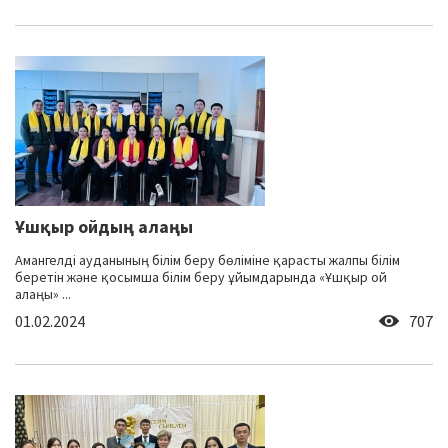
Ұшқыр ойдың алаңы
Амангелді ауданының білім беру бөліміне қарасты жалпы білім
беретін және қосымша білім беру ұйымдарында «Ұшқыр ой
алаңы» ...
01.02.2024
707