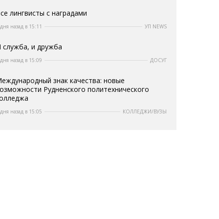
се лингвисты с наградами
 дня назад в 15:11
УП NEWS
 служба, и дружба
 дня назад в 15:09
ДОСУГ
еждународный знак качества: новые
озможности Рудненского политехнического
олледжа
 дня назад в 15:05
КОЛЛЕДЖИ/ВУЗЫ