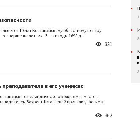
В
3
езопасности
И
полняется 10 лет Костанайскому областному центру
есовершеннолетних. За эти годы 1698 д ...
3
321
М
в
к
3
ь преподавателя в его учениках
останайского педагогического колледжа вместе с
ководителем Зауреш Шагатаевой приняли участие в
362