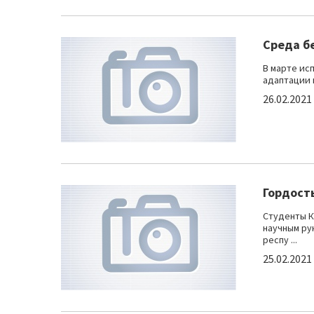
Среда б
В марте ис
адаптации н
26.02.2021
Гордост
Студенты К
научным ру
респу ...
25.02.2021