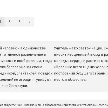
4
5
6
»
й человек и в одиночестве
Учитель – это светоч нации. 
ёт отличное развлечение в
вносит неоценимый вклад в ра
 мыслях и воображении, тогда
молодые сердца и растите мы
даже беспрерывная смена
«Превыше всего я ценю хорошег
едников, спектаклей, поездок
построении будущего страны,
селений не оградит тупицу от
место в обществе.
ющей его скуки.
ция общественной информационно-образовательной газеты «Учительская». Перепеч