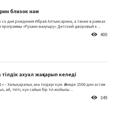
рин близок нам
ю со дня рождения Ибрая Алтынсарина, а также в рамках
 программы «Рухани жаңғыру» Детский дворовый к ...
400
тілдік ахуал жақсарып келеді
-і – Халықаралық ана тілдері күні. Әлемде 2500-ден астам
жыл, ай, тіпті, күн сайын бір тіл жойылы ...
349