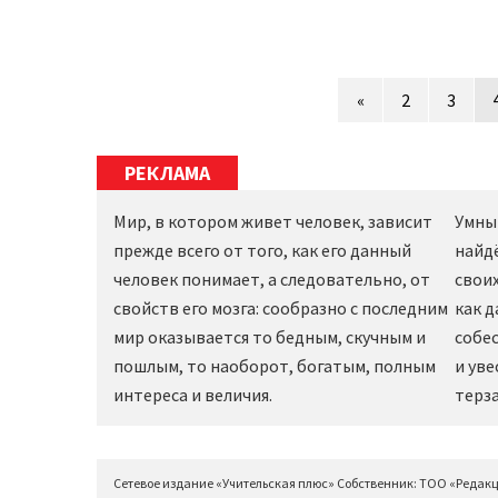
«
2
3
РЕКЛАМА
Мир, в котором живет человек, зависит
Умны
прежде всего от того, как его данный
найд
человек понимает, а следовательно, от
своих
свойств его мозга: сообразно с последним
как 
мир оказывается то бедным, скучным и
собес
пошлым, то наоборот, богатым, полным
и уве
интереса и величия.
терза
Сетевое издание «Учительская плюс» Собственник: ТОО «Редак