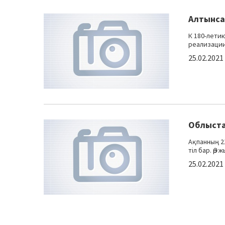
Алтынса
К 180-лети
реализации
25.02.2021
Облыста 
Ақпанның 21
тіл бар. Әр 
25.02.2021