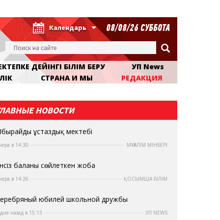
08/08/26 СУББОТА
Календарь
КТЕПКЕ ДЕЙІНГІ БІЛІМ БЕРУ
УП News
ЛІК
СТРАНА И МЫ
РЕДАКЦИЯ
ГЛАВНЫЕ НОВОСТИ
бырайдың ұстаздық мектебі
чера в 14:30
МҰҒАЛІМ МІНБЕРІ
нсіз баланы сөйлеткен жоба
чера в 14:26
ҚОСЫМША БІЛІМ
еребряный юбилей школьной дружбы
 дня назад в 15:13
УП NEWS