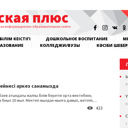
ская плюс
ная информационно-образовательная газета
БІЛІМ КЕҢІСТІГІ
ДОШКОЛЬНОЕ ВОСПИТАНИЕ
МЕ
РАЗОВАНИЕ
КОЛЛЕДЖИ/ВУЗЫ
КӘСІБИ ШЕБЕР
Ы
В
бейнесі әркез санамызда
баев атындағы жалпы білім беретін орта мектебінің
Ү
биыл 20 жыл. Мектеп жылдан-жылға дамып, жетіліп, ...
В
433
С
3