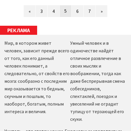
5
«
3
4
6
7
»
РЕКЛАМА
Мир, в котором живет
Умный человек и в
человек, зависит прежде всего
одиночестве найдёт
от того, как его данный
отличное развлечение в
человек понимает, а
своих мыслях и
следовательно, от свойств его
воображении, тогда как
мозга: сообразно с последним
даже беспрерывная смена
мир оказывается то бедным,
собеседников,
скучным и пошлым, то
спектаклей, поездок и
наоборот, богатым, полным
увеселений не оградит
интереса и величия.
тупицу от терзающей его
скуки.