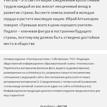
Учитель – это светоч нации. Ежедневным кропотливым
трудом каждый из вас вносит неоценимый вклад в
развитие страны. Вы сеете семена знаний в молодые
сердца и растите мыслящую нацию. Ибрай Алтынсарин
говорил: «Превыше всего я ценю хорошего учителя».
Педагог – ключевая фигура в построении будущего
страны, поэтому ему должно быть отведено достойное
место в обществе.
Сетевое издание «Учительская плюс» Собственник: ТОО «Редакция
общественной информационно-образовательной газеты «Учительская».
Перепечатка материалов (включая фото, видео и аудиоматериалы),
размещенных на uchitelskaya.kz, разрешена только по письменному
соглашению с редакцией сайта. Без соглашения допускается только
цитирование материалов (1-2 предложения) с гиперссылкой (названием
статьи в виде активной ссылки на ее адрес на сайте uchitelskaya.kz).
Информационная продукция данного сетевого издания предназначена для
лиц старше 6 лет.
Разработка —
INICOM