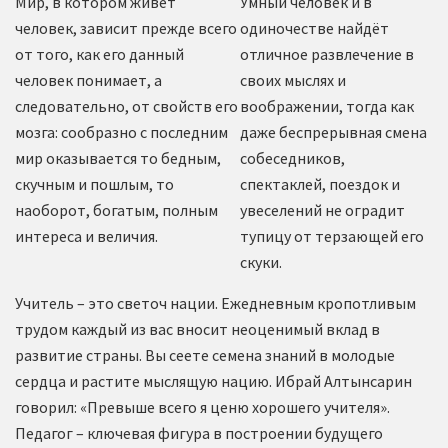
Мир, в котором живет
Умный человек и в
человек, зависит прежде всего
одиночестве найдёт
от того, как его данный
отличное развлечение в
человек понимает, а
своих мыслях и
следовательно, от свойств его
воображении, тогда как
мозга: сообразно с последним
даже беспрерывная смена
мир оказывается то бедным,
собеседников,
скучным и пошлым, то
спектаклей, поездок и
наоборот, богатым, полным
увеселений не оградит
интереса и величия.
тупицу от терзающей его
скуки.
Учитель – это светоч нации. Ежедневным кропотливым
трудом каждый из вас вносит неоценимый вклад в
развитие страны. Вы сеете семена знаний в молодые
сердца и растите мыслящую нацию. Ибрай Алтынсарин
говорил: «Превыше всего я ценю хорошего учителя».
Педагог – ключевая фигура в построении будущего