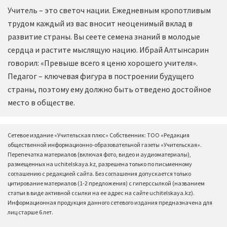
Учитель – это светоч нации. Ежедневным кропотливым
трудом каждый из вас вносит неоценимый вклад в
развитие страны. Вы сеете семена знаний в молодые
сердца и растите мыслящую нацию. Ибрай Алтынсарин
говорил: «Превыше всего я ценю хорошего учителя».
Педагог – ключевая фигура в построении будущего
страны, поэтому ему должно быть отведено достойное
место в обществе.
Сетевое издание «Учительская плюс» Собственник: ТОО «Редакция
общественной информационно-образовательной газеты «Учительская».
Перепечатка материалов (включая фото, видео и аудиоматериалы),
размещенных на uchitelskaya.kz, разрешена только по письменному
соглашению с редакцией сайта. Без соглашения допускается только
цитирование материалов (1-2 предложения) с гиперссылкой (названием
статьи в виде активной ссылки на ее адрес на сайте uchitelskaya.kz).
Информационная продукция данного сетевого издания предназначена для
лиц старше 6 лет.