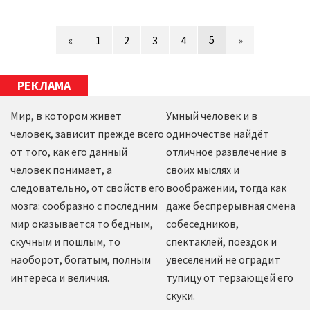
5
«
1
2
3
4
»
РЕКЛАМА
Мир, в котором живет
Умный человек и в
человек, зависит прежде всего
одиночестве найдёт
от того, как его данный
отличное развлечение в
человек понимает, а
своих мыслях и
следовательно, от свойств его
воображении, тогда как
мозга: сообразно с последним
даже беспрерывная смена
мир оказывается то бедным,
собеседников,
скучным и пошлым, то
спектаклей, поездок и
наоборот, богатым, полным
увеселений не оградит
интереса и величия.
тупицу от терзающей его
скуки.