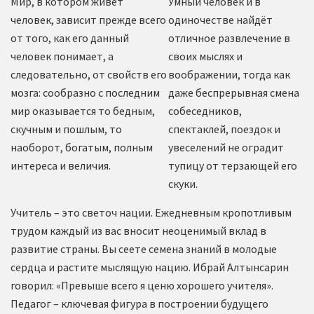
Мир, в котором живет
Умный человек и в
человек, зависит прежде всего
одиночестве найдёт
от того, как его данный
отличное развлечение в
человек понимает, а
своих мыслях и
следовательно, от свойств его
воображении, тогда как
мозга: сообразно с последним
даже беспрерывная смена
мир оказывается то бедным,
собеседников,
скучным и пошлым, то
спектаклей, поездок и
наоборот, богатым, полным
увеселений не оградит
интереса и величия.
тупицу от терзающей его
скуки.
Учитель – это светоч нации. Ежедневным кропотливым
трудом каждый из вас вносит неоценимый вклад в
развитие страны. Вы сеете семена знаний в молодые
сердца и растите мыслящую нацию. Ибрай Алтынсарин
говорил: «Превыше всего я ценю хорошего учителя».
Педагог – ключевая фигура в построении будущего