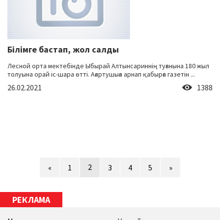
Білімге бастап, жол салды
Лесной орта мектебінде Ыбырай Алтынсариннің туғанына 180 жыл
толуына орай іс-шара өтті. Ағартушыға арнап қабырға газетін ...
26.02.2021
1388
2
«
1
3
4
5
»
РЕКЛАМА