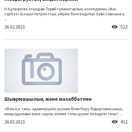
Н.Құлжанова атындағы Торғай гуманитарлық колледжінің «Жас
сарбаз» әскери патриоттық үйірме белсенділері Ауған соғысына қ
...
26.02.2021
523
Шығармашылық және махаббатпен
«Өзін-өзі тану» адамгершілік-рухани білім беру бағдарламасының
маңыздылығын және сырлы әлемге толы дүние екендігін таныт ...
26.02.2021
412