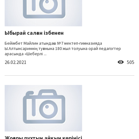
Ыбырай салған ізбенен
Бейімбет Майлин атындағы №7 мектеп-гимназияда
Ы.Алтынсариннің туғанына 180 жыл толуына орай педагогтер
арасында «Шеберлі ...
26.02.2021
505
Жоғары рухтың айқын көрінісі