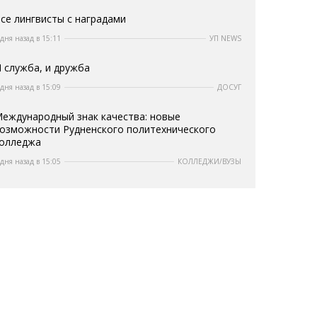
се лингвисты с наградами
 дня назад в 15:11
УП NEWS
 служба, и дружба
 дня назад в 15:09
ДОСУГ
еждународный знак качества: новые
озможности Рудненского политехнического
олледжа
 дня назад в 15:05
КОЛЛЕДЖИ/ВУЗЫ