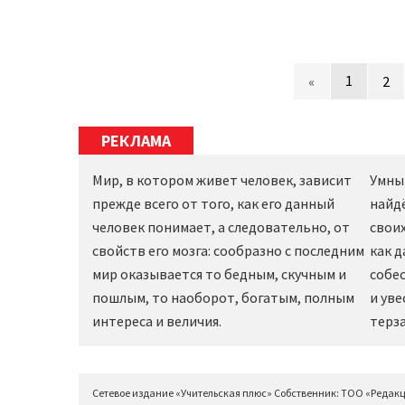
1
«
2
РЕКЛАМА
Мир, в котором живет человек, зависит
Умны
прежде всего от того, как его данный
найд
человек понимает, а следовательно, от
своих
свойств его мозга: сообразно с последним
как 
мир оказывается то бедным, скучным и
собес
пошлым, то наоборот, богатым, полным
и уве
интереса и величия.
терза
Сетевое издание «Учительская плюс» Собственник: ТОО «Редак