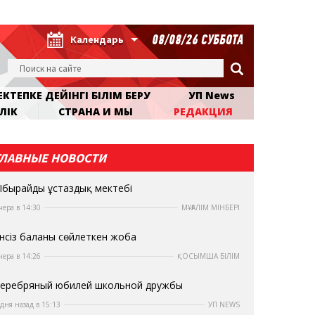
08/08/26 СУББОТА
Календарь
КТЕПКЕ ДЕЙІНГІ БІЛІМ БЕРУ
УП News
ЛІК
СТРАНА И МЫ
РЕДАКЦИЯ
ГЛАВНЫЕ НОВОСТИ
бырайдың ұстаздық мектебі
чера в 14:30
МҰҒАЛІМ МІНБЕРІ
нсіз баланы сөйлеткен жоба
чера в 14:26
ҚОСЫМША БІЛІМ
еребряный юбилей школьной дружбы
 дня назад в 15:13
УП NEWS