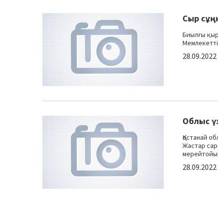
Сыр сұң
Биылғы қыр
Мемлекетті
28.09.2022
Облыс үз
Қостанай о
Жастар сар
мерейтойын 
28.09.2022