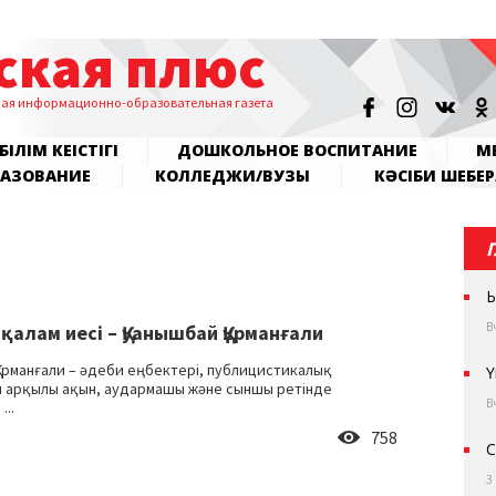
ская плюс
ная информационно-образовательная газета
БІЛІМ КЕҢІСТІГІ
ДОШКОЛЬНОЕ ВОСПИТАНИЕ
МЕ
РАЗОВАНИЕ
КОЛЛЕДЖИ/ВУЗЫ
КӘСІБИ ШЕБЕР
Ы
В
қалам иесі – Қуанышбай Құрманғали
Құрманғали – әдеби еңбектері, публицистикалық
Ү
 арқылы ақын, аудармашы және сыншы ретінде
В
...
758
С
3