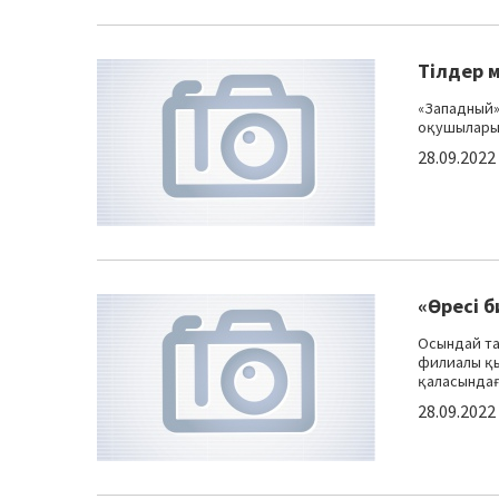
Тілдер 
«Западный»
оқушыларыме
28.09.2022
«Өресі б
Осындай та
филиалы қы
қаласындағы
28.09.2022