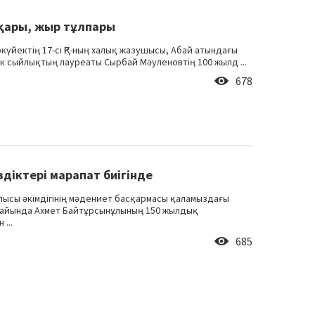
қары, жыр тұлпары
күйектің 17-сі ҚР-ның халық жазушысы, Абай атындағы
к сыйлықтың лауреаты Сырбай Мәуленовтің 100 жылд ...
678
діктері марапат биігінде
блысы әкімдігінің мәдениет басқармасы қаламыздағы
айында Ахмет Байтұрсынұлының 150 жылдық
...
685