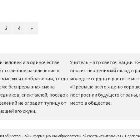
3
4
»
й человек и в одиночестве
Учитель – это светоч нации. 
ёт отличное развлечение в
вносит неоценимый вклад в ра
 мыслях и воображении, тогда
молодые сердца и растите мы
даже беспрерывная смена
«Превыше всего я ценю хорошег
едников, спектаклей, поездок
построении будущего страны,
селений не оградит тупицу от
место в обществе.
ющей его скуки.
ция общественной информационно-образовательной газеты «Учительская». Перепеч