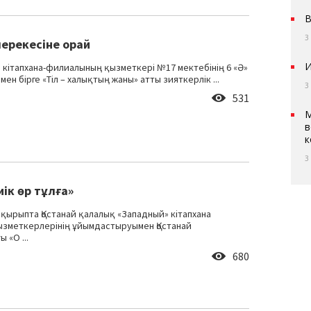
В
3
мерекесіне орай
И
 кітапхана-филиалының қызметкері №17 мектебінің 6 «Ә»
н бірге «Тіл – халықтың жаны» атты зияткерлік ...
3
531
М
в
к
3
иік өр тұлға»
қырыпта Қостанай қалалық «Западный» кітапхана
зметкерлерінің ұйымдастыруымен Қостанай
 «О ...
680